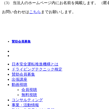
（3） 当法人のホームページ内にお名前を掲載します。 （
お問い合わせは
こちら
までお願いします。
賛助会員募集
日本安全運転推進機構とは
ドライビングテクニック検定
賛助会員募集
出張講座
動画視聴
会員視聴
無料視聴
コンサルティング
事業・活動情報