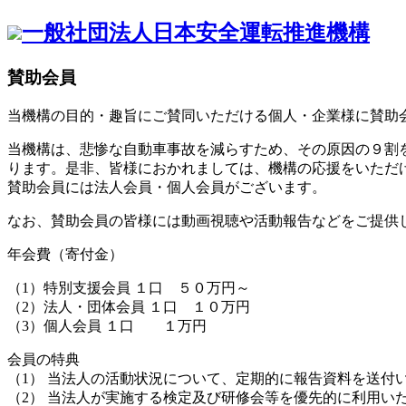
一般社団法人
日本安全運転推進機構
賛助会員
当機構の目的・趣旨にご賛同いただける個人・企業様に賛助
当機構は、悲惨な自動車事故を減らすため、その原因の９割
ります。是非、皆様におかれましては、機構の応援をいただ
賛助会員には法人会員・個人会員がございます。
なお、賛助会員の皆様には動画視聴や活動報告などをご提供
年会費（寄付金）
（1）特別支援会員 １口 ５０万円～
（2）法人・団体会員 １口 １０万円
（3）個人会員 １口 １万円
会員の特典
（1） 当法人の活動状況について、定期的に報告資料を送付
（2） 当法人が実施する検定及び研修会等を優先的に利用い