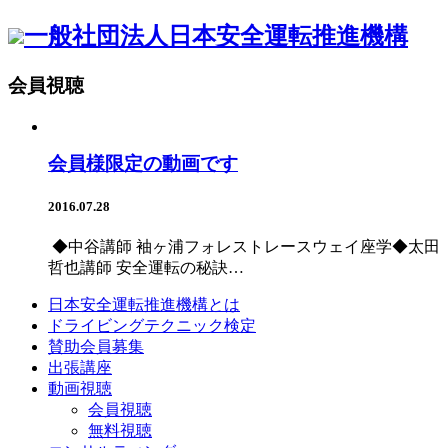
一般社団法人
日本安全運転推進機構
会員視聴
会員様限定の動画です
2016.07.28
◆中谷講師 袖ヶ浦フォレストレースウェイ座学◆太田
哲也講師 安全運転の秘訣…
日本安全運転推進機構とは
ドライビングテクニック検定
賛助会員募集
出張講座
動画視聴
会員視聴
無料視聴